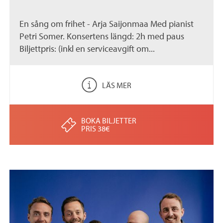
En sång om frihet - Arja Saijonmaa Med pianist
Petri Somer. Konsertens längd: 2h med paus
Biljettpris: (inkl en serviceavgift om...
LÄS MER
BOKA BILJETTER
PRIS 38€