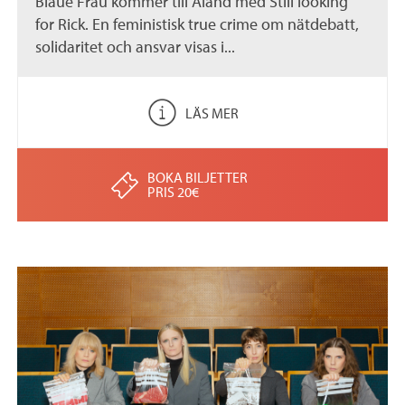
Blaue Frau kommer till Åland med Still looking
for Rick. En feministisk true crime om nätdebatt,
solidaritet och ansvar visas i...
LÄS MER
BOKA BILJETTER
PRIS 20€