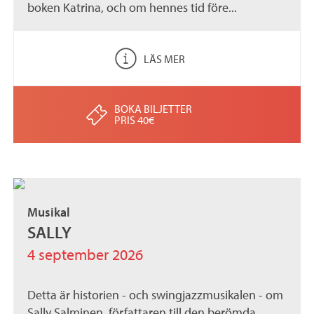
boken Katrina, och om hennes tid före...
LÄS MER
BOKA BILJETTER
PRIS 40€
Musikal
SALLY
4 september 2026
Detta är historien - och swingjazzmusikalen - om
Sally Salminen, författaren till den berömda