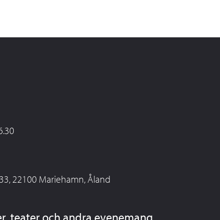
6.30
 33, 22100 Mariehamn, Åland
er, teater och andra evenemang