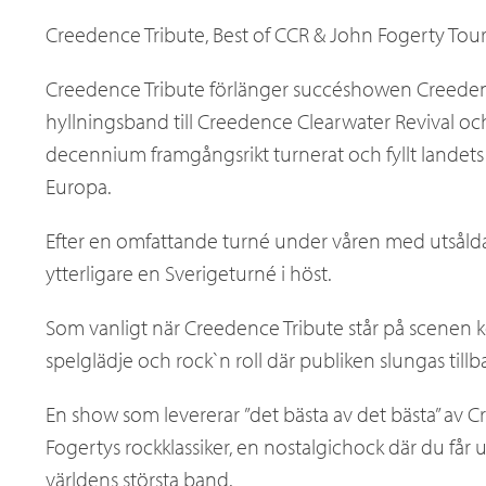
a
Creedence Tribute, Best of CCR & John Fogerty Tou
Creedence Tribute förlänger succéshowen Creedenc
x
hyllningsband till Creedence Clearwater Revival oc
decennium framgångsrikt turnerat och fyllt landets k
Europa.
Efter en omfattande turné under våren med utsålda
ytterligare en Sverigeturné i höst.
Som vanligt när Creedence Tribute står på scenen kom
spelglädje och rock`n roll där publiken slungas tillba
En show som levererar ”det bästa av det bästa” av 
Fogertys rockklassiker, en nostalgichock där du får 
världens största band.