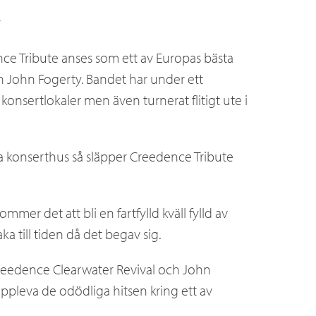
r
e Tribute anses som ett av Europas bästa
h John Fogerty. Bandet har under ett
onsertlokaler men även turnerat flitigt ute i
 konserthus så släpper Creedence Tribute
mer det att bli en fartfylld kväll fylld av
ka till tiden då det begav sig.
Creedence Clearwater Revival och John
uppleva de odödliga hitsen kring ett av