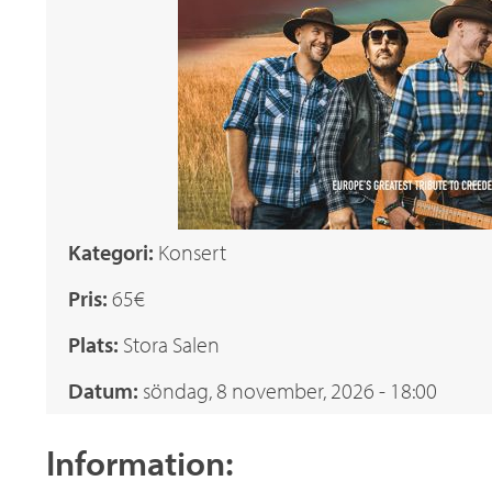
a
n
d
i
Kategori:
Konsert
Pris:
65€
c
Plats:
Stora Salen
a
Datum:
söndag, 8 november, 2026 - 18:00
.
Information: