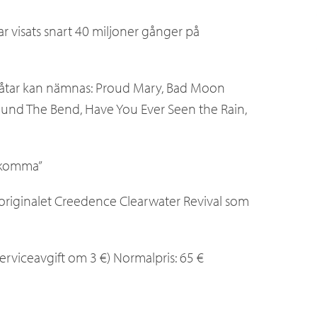
ar visats snart 40 miljoner gånger på
låtar kan nämnas: Proud Mary, Bad Moon
ound The Bend, Have You Ever Seen the Rain,
t komma”
 originalet Creedence Clearwater Revival som
 serviceavgift om 3 €) Normalpris: 65 €