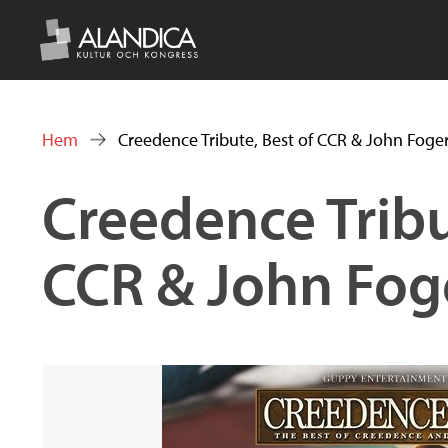
w
w
Hem
Creedence Tribute, Best of CCR & John Foge
Du
Creedence Tribu
w
är
här
CCR & John Fog
.
a
l