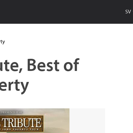
SV
Hoppa
rty
till
te, Best of
huvudinnehåll
erty