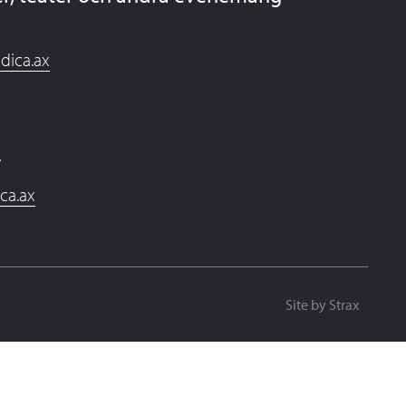
dica.ax
7
ica.ax
Site by
Strax