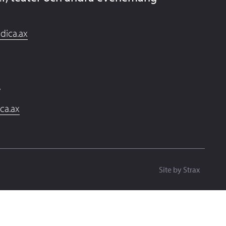
dica.ax
7
ica.ax
Site by
Strax