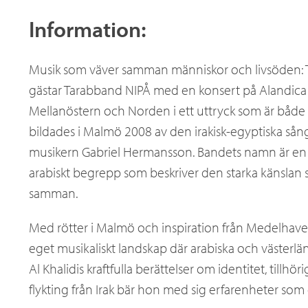
a
Information:
x
Musik som väver samman människor och livsöden: 
gästar Tarabband NIPÅ med en konsert på Alandica s
Mellanöstern och Norden i ett uttryck som är både 
bildades i Malmö 2008 av den irakisk-egyptiska sån
musikern Gabriel Hermansson. Bandets namn är en l
arabiskt begrepp som beskriver den starka känslan 
samman.
Med rötter i Malmö och inspiration från Medelhave
eget musikaliskt landskap där arabiska och västerlä
Al Khalidis kraftfulla berättelser om identitet, tillh
flykting från Irak bär hon med sig erfarenheter s