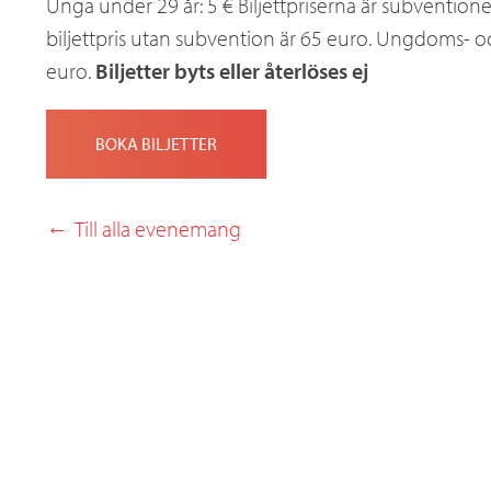
Unga under 29 år: 5 € Biljettpriserna är subvention
biljettpris utan subvention är 65 euro. Ungdoms- oc
euro.
Biljetter byts eller återlöses ej
BOKA BILJETTER
Till alla evenemang