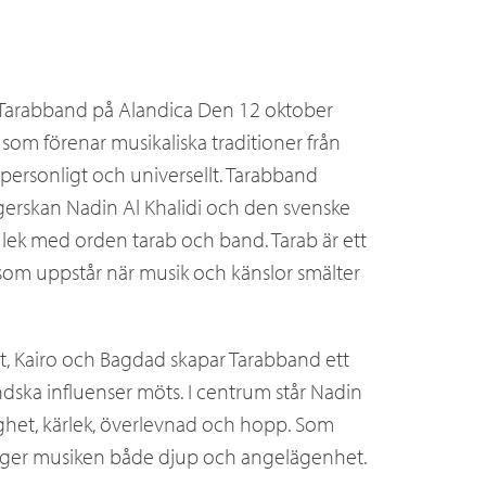
Tarabband på Alandica Den 12 oktober
om förenar musikaliska traditioner från
personligt och universellt. Tarabband
gerskan Nadin Al Khalidi och den svenske
ek med orden tarab och band. Tarab är ett
som uppstår när musik och känslor smälter
t, Kairo och Bagdad skapar Tarabband ett
ndska influenser möts. I centrum står Nadin
örighet, kärlek, överlevnad och hopp. Som
om ger musiken både djup och angelägenhet.