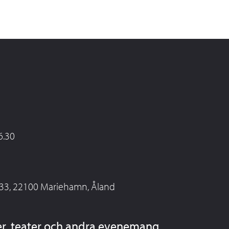
6.30
 33, 22100 Mariehamn, Åland
er, teater och andra evenemang