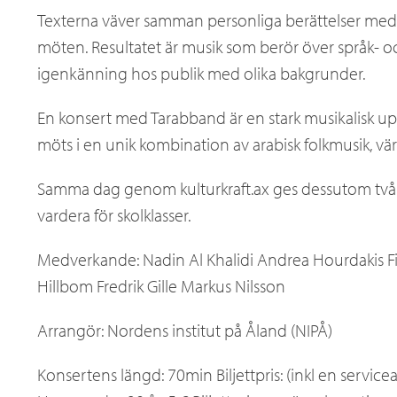
Texterna väver samman personliga berättelser med 
möten. Resultatet är musik som berör över språk- 
igenkänning hos publik med olika bakgrunder.
En konsert med Tarabband är en stark musikalisk upp
möts i en unik kombination av arabisk folkmusik, v
Samma dag genom kulturkraft.ax ges dessutom två s
vardera för skolklasser.
Medverkande: Nadin Al Khalidi Andrea Hourdakis F
Hillbom Fredrik Gille Markus Nilsson
Arrangör: Nordens institut på Åland (NIPÅ)
Konsertens längd: 70min Biljettpris: (inkl en service