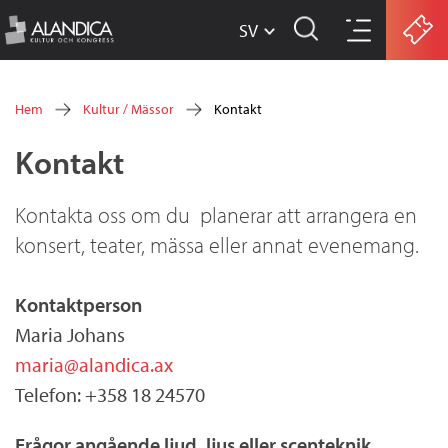
SV
w
Hoppa
w
Hem
Kultur / Mässor
Kontakt
w
till
Du
Kontakt
.
huvudinnehåll
är
a
här
Kontakta oss om du planerar att arrangera en
l
konsert, teater, mässa eller annat evenemang.
a
n
Kontaktperson
d
Maria Johans
maria@alandica.ax
i
Telefon: +358 18 24570
c
a
Frågor angående ljud, ljus eller scenteknik