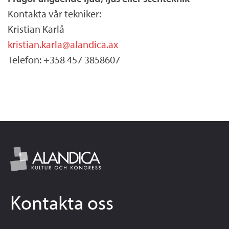
.
Kontakta vår tekniker:
Kristian Karlå
a
kristian.karla@alandica.ax
x
Telefon: +358 457 3858607
Kontakta oss