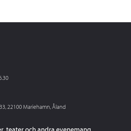
6.30
 33, 22100 Mariehamn, Åland
er, teater och andra evenemang