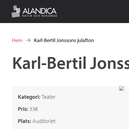
w
w
Hem
Karl-Bertil Jonssons julafton
Du
Karl-Bertil Jons
w
är
här
.
a
Kategori:
Teater
Pris:
33€
l
Plats:
Auditoriet