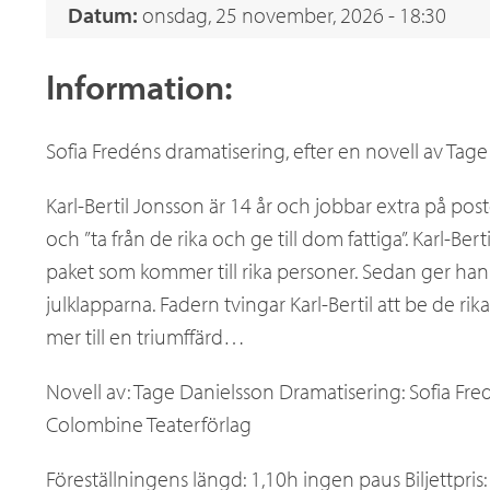
Datum:
onsdag, 25 november, 2026 - 18:30
a
Information:
n
Sofia Fredéns dramatisering, efter en novell av Tage
d
Karl-Bertil Jonsson är 14 år och jobbar extra på pos
i
och ”ta från de rika och ge till dom fattiga”. Karl-B
paket som kommer till rika personer. Sedan ger han s
julklapparna. Fadern tvingar Karl-Bertil att be de rika
c
mer till en triumffärd…
a
Novell av: Tage Danielsson Dramatisering: Sofia Fre
Colombine Teaterförlag
.
Föreställningens längd: 1,10h ingen paus Biljettpris: