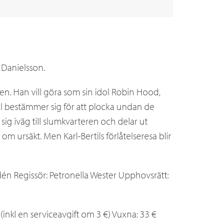
 Danielsson.
ten. Han vill göra som sin idol Robin Hood,
ertil bestämmer sig för att plocka undan de
ig iväg till slumkvarteren och delar ut
 om ursäkt. Men Karl-Bertils förlåtelseresa blir
dén Regissör: Petronella Wester Upphovsrätt:
 (inkl en serviceavgift om 3 €) Vuxna: 33 €