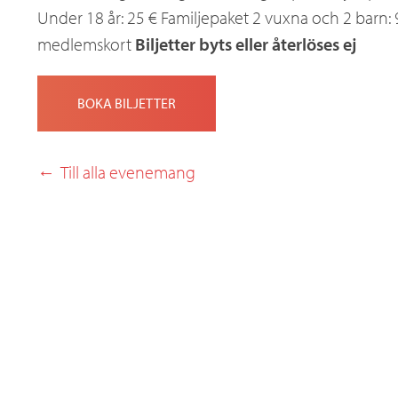
Under 18 år: 25 € Familjepaket 2 vuxna och 2 barn
a
medlemskort
Biljetter byts eller återlöses ej
x
BOKA BILJETTER
Till alla evenemang