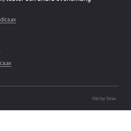
dica.ax
7
ica.ax
Site by
Strax