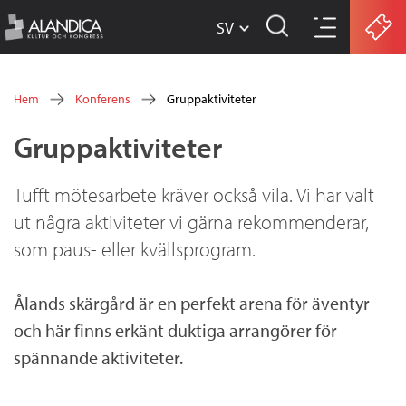
SV
w
Hoppa
w
Hem
Konferens
Gruppaktiviteter
w
till
Du
Gruppaktiviteter
.
huvudinnehåll
är
a
här
Tufft mötesarbete kräver också vila. Vi har valt
l
ut några aktiviteter vi gärna rekommenderar,
a
som paus- eller kvällsprogram.
n
d
Ålands skärgård är en perfekt arena för äventyr
och här finns erkänt duktiga arrangörer för
i
spännande aktiviteter.
c
a