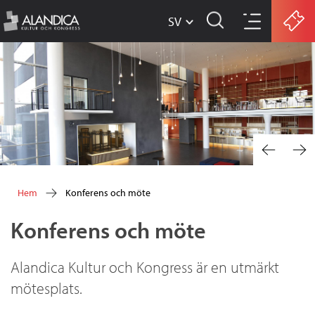
SV
w
Hoppa
w
till
w
huvudinnehåll
.
a
l
a
Hem
Konferens och möte
n
Du
Konferens och möte
d
är
här
i
Alandica Kultur och Kongress är en utmärkt
c
mötesplats.
a