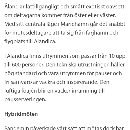
Åland är lättillgängligt och smått exotiskt oavsett
.
om deltagarna kommer från öster eller väster.
a
Med sitt centrala läge i Mariehamn går det snabbt
x
för mötesdeltagare att ta sig från färjhamn och
flygplats till Alandica.
I Alandica finns utrymmen som passar från 10 upp
till 600 personer. Den tekniska utrustningen håller
hög standard och våra utrymmen för pauser och
fri samvaro är vackra och inspirerande. Den
luftiga foajén blir en vacker inramning till
pausserveringen.
Hybridmöten
Pandemin påverkade vårt sätt att mötas dock har