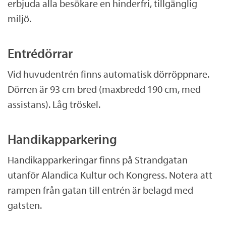
erbjuda alla besökare en hinderfri, tillgänglig
.
miljö.
a
x
Entrédörrar
Vid huvudentrén finns automatisk dörröppnare.
Dörren är 93 cm bred (maxbredd 190 cm, med
assistans). Låg tröskel.
Handikapparkering
Handikapparkeringar finns på Strandgatan
utanför Alandica Kultur och Kongress. Notera att
rampen från gatan till entrén är belagd med
gatsten.