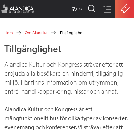
SV
w
Hoppa
w
Hem
Om Alandica
Tillgänglighet
w
till
Du
Tillgänglighet
.
huvudinnehåll
är
a
här
Alandica Kultur och Kongress strävar efter att
l
erbjuda alla besökare en hinderfri, tillgänglig
a
miljö. Här finns information om utrymmen,
n
entré, handikapparkering, hissar och annat.
d
Alandica Kultur och Kongress är ett
i
mångfunktionellt hus för olika typer av konserter,
c
evenemang och konferenser. Vi strävar efter att
a