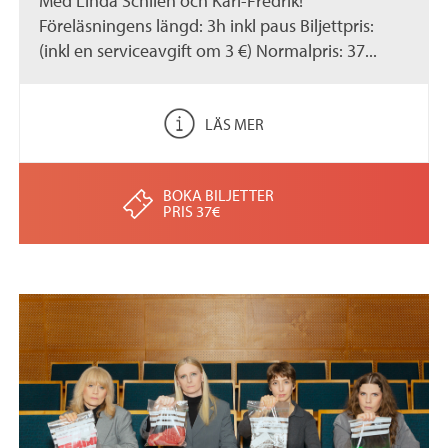
Med Linda Schilén och Karl-Fredrik!
Föreläsningens längd: 3h inkl paus Biljettpris:
(inkl en serviceavgift om 3 €) Normalpris: 37...
LÄS MER
BOKA BILJETTER
PRIS 37€