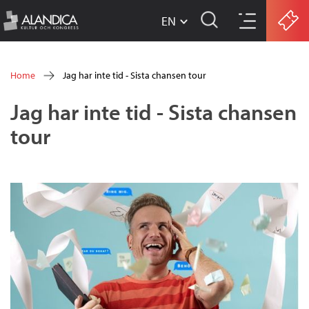
EN
w
Skip
w
Home
Jag har inte tid - Sista chansen tour
w
to
You
Jag har inte tid - Sista chansen
.
main
are
tour
a
content
here
l
a
n
d
i
c
a