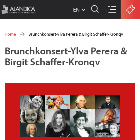
EN
w
Skip
w
Home
Brunchkonsert-Ylva Perera & Birgit Schaffer-Kronqv
w
to
You
Brunchkonsert-Ylva Perera &
.
main
are
Birgit Schaffer-Kronqv
a
content
here
l
a
n
d
i
c
a