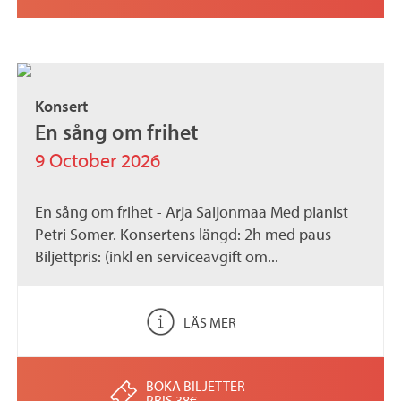
Konsert
En sång om frihet
9 October 2026
En sång om frihet - Arja Saijonmaa Med pianist
Petri Somer. Konsertens längd: 2h med paus
Biljettpris: (inkl en serviceavgift om...
LÄS MER
BOKA BILJETTER
PRIS 38€