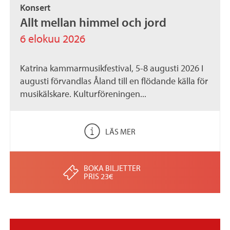
Konsert
.
Allt mellan himmel och jord
a
6 elokuu 2026
x
Katrina kammarmusikfestival, 5-8 augusti 2026 I
augusti förvandlas Åland till en flödande källa för
musikälskare. Kulturföreningen...
LÄS MER
BOKA BILJETTER
PRIS 23€