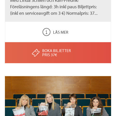
Med Linda Schilén och Karl-Fredrik!
Föreläsningens längd: 3h inkl paus Biljettpris:
(inkl en serviceavgift om 3 €) Normalpris: 37...
LÄS MER
BOKA BILJETTER
PRIS 37€