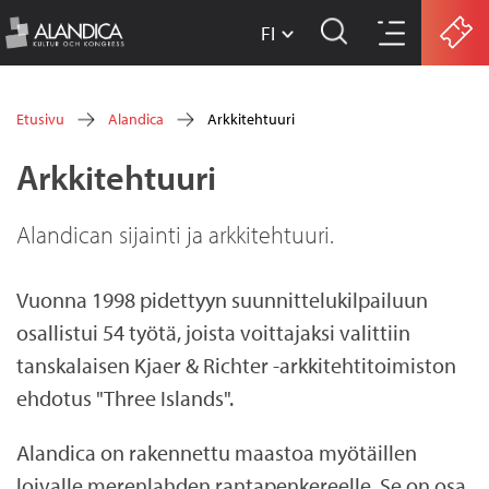
FI
w
Hyppää
w
Etusivu
Alandica
Arkkitehtuuri
w
pääsisältöön
Olet
Arkkitehtuuri
.
täällä
a
Alandican sijainti ja arkkitehtuuri.
l
a
Vuonna 1998 pidettyyn suunnittelukilpailuun
n
osallistui 54 työtä, joista voittajaksi valittiin
d
tanskalaisen Kjaer & Richter -arkkitehtitoimiston
ehdotus "Three Islands".
i
c
Alandica on rakennettu maastoa myötäillen
a
loivalle merenlahden rantapenkereelle. Se on osa