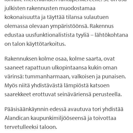
.
julkisten rakennusten muodostamaa
kokonaisuutta ja täyttää tilansa sulautuen
a
olemassa olevaan ympäristöönsä. Rakennus
x
edustaa uusfunktionalistista tyyliä – lähtökohtana
on talon käyttötarkoitus.
Rakennuksen kolme osaa, kolme saarta, ovat
saaneet rapattuun ulkopintaansa kukin oman
värinsä: tummanharmaan, valkoisen ja punaisen.
Myös niitä yhdistävästä lämpiöstä katsoen
saarekkeet erottuvat seinäväriensä perusteella.
Pääsisäänkäynnin edessä avautuva tori yhdistää
Alandican kaupunkimiljööseensä ja toivottaa
tervetulleeksi taloon.