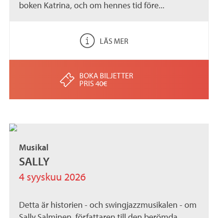
boken Katrina, och om hennes tid före...
LÄS MER
BOKA BILJETTER
PRIS 40€
Musikal
SALLY
4 syyskuu 2026
Detta är historien - och swingjazzmusikalen - om
Sally Salminen, författaren till den berömda