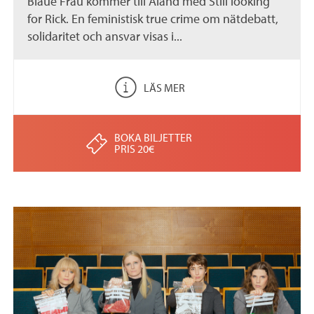
Blaue Frau kommer till Åland med Still looking
for Rick. En feministisk true crime om nätdebatt,
solidaritet och ansvar visas i...
LÄS MER
BOKA BILJETTER
PRIS 20€