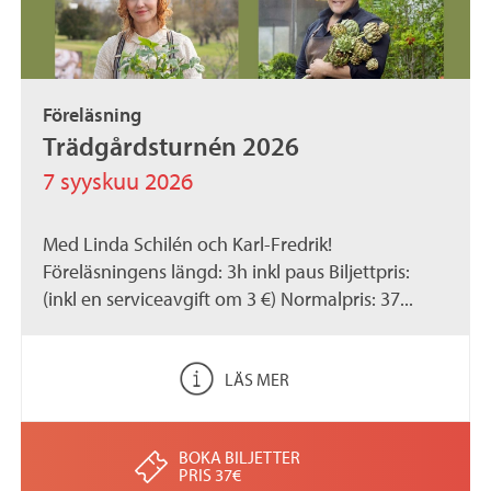
Föreläsning
Trädgårdsturnén 2026
7 syyskuu 2026
Med Linda Schilén och Karl-Fredrik!
Föreläsningens längd: 3h inkl paus Biljettpris:
(inkl en serviceavgift om 3 €) Normalpris: 37...
LÄS MER
BOKA BILJETTER
PRIS 37€