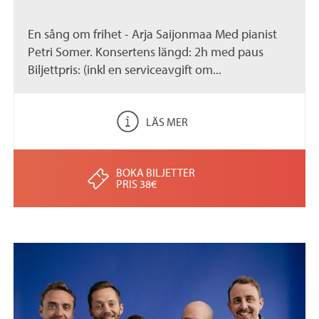
En sång om frihet - Arja Saijonmaa Med pianist
Petri Somer. Konsertens längd: 2h med paus
Biljettpris: (inkl en serviceavgift om...
LÄS MER
BOKA BILJETTER
PRIS 38€