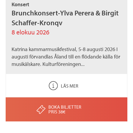
Konsert
.
Brunchkonsert-Ylva Perera & Birgit
a
Schaffer-Kronqv
x
8 elokuu 2026
Katrina kammarmusikfestival, 5-8 augusti 2026 I
augusti förvandlas Åland till en flödande källa för
musikälskare. Kulturföreningen...
LÄS MER
BOKA BILJETTER
PRIS 38€