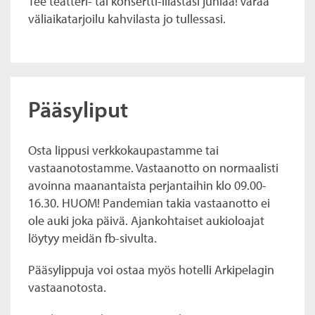
Tee teatteri- tai konsertti-illastasi juhlaa! Varaa
väliaikatarjoilu kahvilasta jo tullessasi.
Pääsyliput
Osta lippusi verkkokaupastamme tai
vastaanotostamme. Vastaanotto on normaalisti
avoinna maanantaista perjantaihin klo 09.00-
16.30. HUOM! Pandemian takia vastaanotto ei
ole auki joka päivä. Ajankohtaiset aukioloajat
löytyy meidän fb-sivulta.
Pääsylippuja voi ostaa myös hotelli Arkipelagin
vastaanotosta.