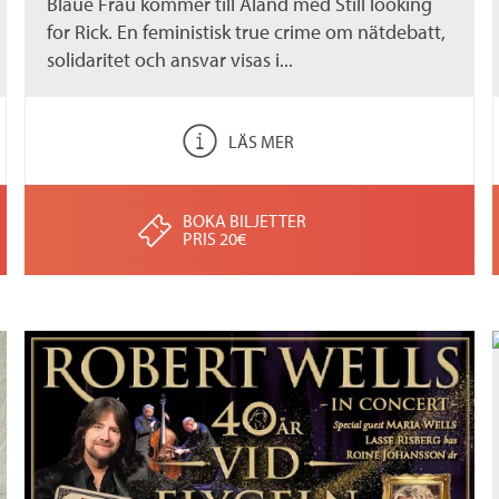
Blaue Frau kommer till Åland med Still looking
for Rick. En feministisk true crime om nätdebatt,
solidaritet och ansvar visas i...
LÄS MER
BOKA BILJETTER
PRIS 20€