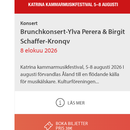
a
Konsert
n
Brunchkonsert-Ylva Perera & Birgit
Schaffer-Kronqv
d
8 elokuu 2026
i
Katrina kammarmusikfestival, 5-8 augusti 2026 I
augusti förvandlas Åland till en flödande källa
c
för musikälskare. Kulturföreningen...
a
LÄS MER
.
BOKA BILJETTER
PRIS 38€