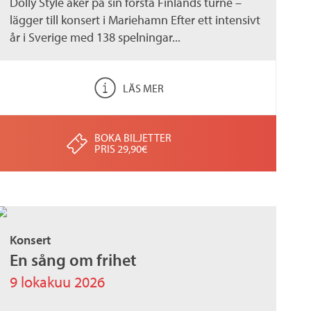
Dolly Style åker på sin första Finlands turné –
lägger till konsert i Mariehamn Efter ett intensivt
år i Sverige med 138 spelningar...
LÄS MER
BOKA BILJETTER
PRIS 29,90€
Konsert
En sång om frihet
9 lokakuu 2026