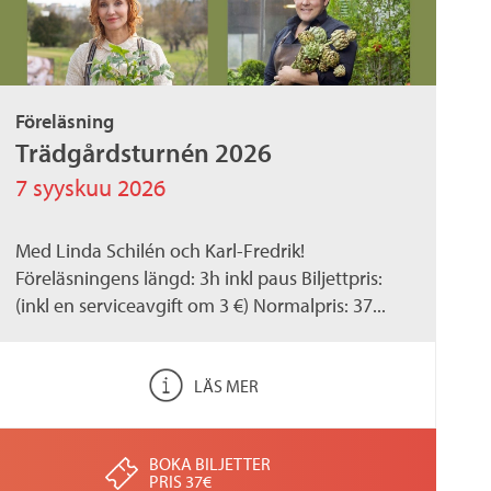
Föreläsning
Trädgårdsturnén 2026
7 syyskuu 2026
Med Linda Schilén och Karl-Fredrik!
Föreläsningens längd: 3h inkl paus Biljettpris:
(inkl en serviceavgift om 3 €) Normalpris: 37...
LÄS MER
BOKA BILJETTER
PRIS 37€