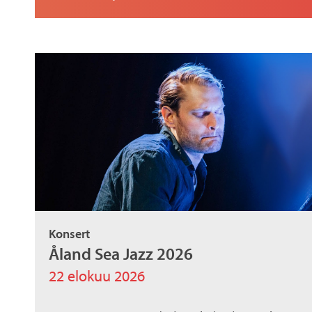
a
x
Konsert
Åland Sea Jazz 2026
22 elokuu 2026