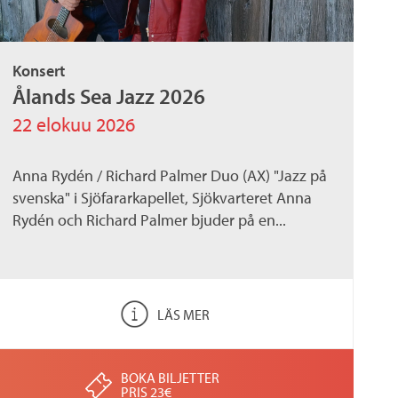
Konsert
Ålands Sea Jazz 2026
22 elokuu 2026
Anna Rydén / Richard Palmer Duo (AX) "Jazz på
svenska" i Sjöfararkapellet, Sjökvarteret Anna
Rydén och Richard Palmer bjuder på en...
LÄS MER
BOKA BILJETTER
PRIS 23€