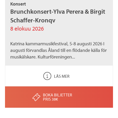
Konsert
.
Brunchkonsert-Ylva Perera & Birgit
a
Schaffer-Kronqv
x
8 elokuu 2026
Katrina kammarmusikfestival, 5-8 augusti 2026 I
augusti förvandlas Åland till en flödande källa för
musikälskare. Kulturföreningen...
LÄS MER
BOKA BILJETTER
PRIS 38€