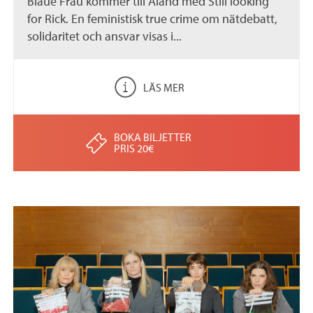
Blaue Frau kommer till Åland med Still looking
for Rick. En feministisk true crime om nätdebatt,
solidaritet och ansvar visas i...
LÄS MER
BOKA BILJETTER
PRIS 20€