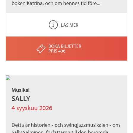
boken Katrina, och om hennes tid före...
LÄS MER
BOKA BILJETTER
PRIS 40€
Musikal
SALLY
4 syyskuu 2026
Detta är historien - och swingjazzmusikalen - om
Sally Salminen, författaren till den berömda