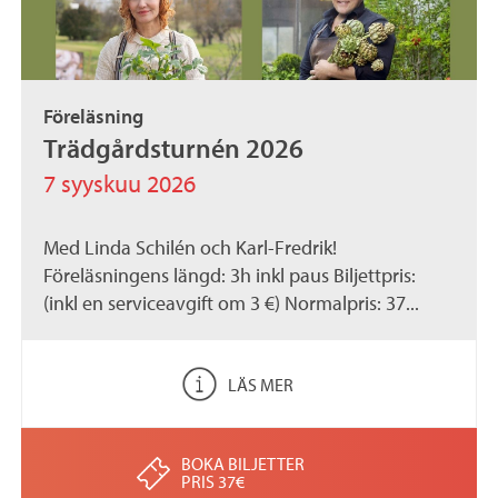
Föreläsning
Trädgårdsturnén 2026
7 syyskuu 2026
Med Linda Schilén och Karl-Fredrik!
Föreläsningens längd: 3h inkl paus Biljettpris:
(inkl en serviceavgift om 3 €) Normalpris: 37...
LÄS MER
BOKA BILJETTER
PRIS 37€