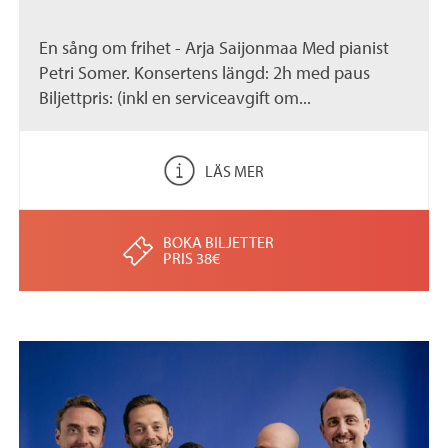
En sång om frihet - Arja Saijonmaa Med pianist
Petri Somer. Konsertens längd: 2h med paus
Biljettpris: (inkl en serviceavgift om...
LÄS MER
BOKA BILJETTER
PRIS 38€