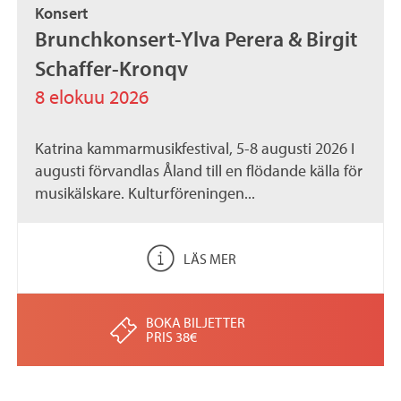
Konsert
.
Brunchkonsert-Ylva Perera & Birgit
a
Schaffer-Kronqv
x
8 elokuu 2026
Katrina kammarmusikfestival, 5-8 augusti 2026 I
augusti förvandlas Åland till en flödande källa för
musikälskare. Kulturföreningen...
LÄS MER
BOKA BILJETTER
PRIS 38€