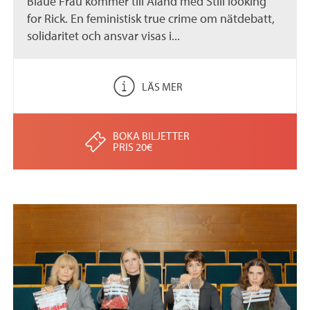
Blaue Frau kommer till Åland med Still looking
for Rick. En feministisk true crime om nätdebatt,
solidaritet och ansvar visas i...
LÄS MER
BOKA BILJETTER
PRIS 20€