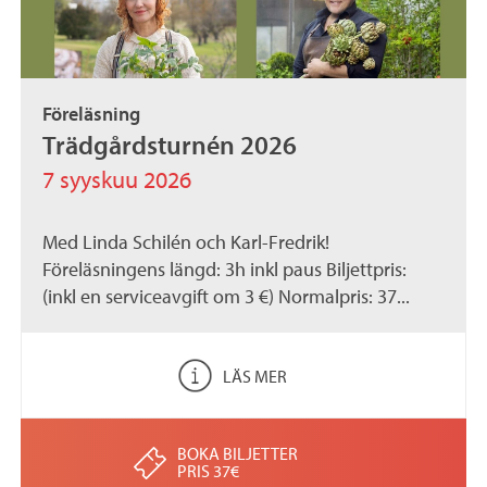
Föreläsning
Trädgårdsturnén 2026
7 syyskuu 2026
Med Linda Schilén och Karl-Fredrik!
Föreläsningens längd: 3h inkl paus Biljettpris:
(inkl en serviceavgift om 3 €) Normalpris: 37...
LÄS MER
BOKA BILJETTER
PRIS 37€