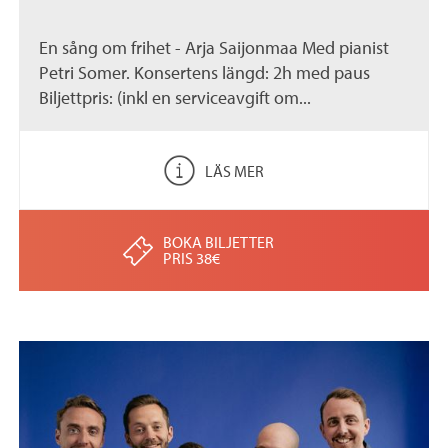
En sång om frihet - Arja Saijonmaa Med pianist
Petri Somer. Konsertens längd: 2h med paus
Biljettpris: (inkl en serviceavgift om...
LÄS MER
BOKA BILJETTER
PRIS 38€