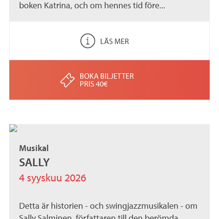
boken Katrina, och om hennes tid före...
LÄS MER
BOKA BILJETTER
PRIS 40€
Musikal
SALLY
4 syyskuu 2026
Detta är historien - och swingjazzmusikalen - om
Sally Salminen, författaren till den berömda