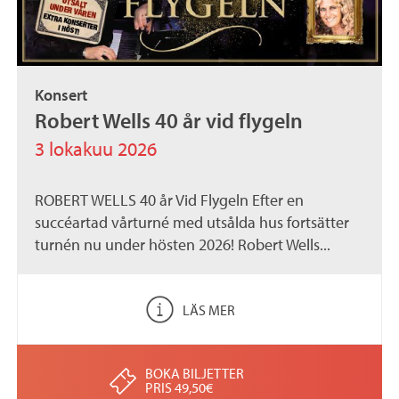
Konsert
Robert Wells 40 år vid flygeln
3 lokakuu 2026
ROBERT WELLS 40 år Vid Flygeln Efter en
succéartad vårturné med utsålda hus fortsätter
turnén nu under hösten 2026! Robert Wells...
LÄS MER
BOKA BILJETTER
PRIS 49,50€