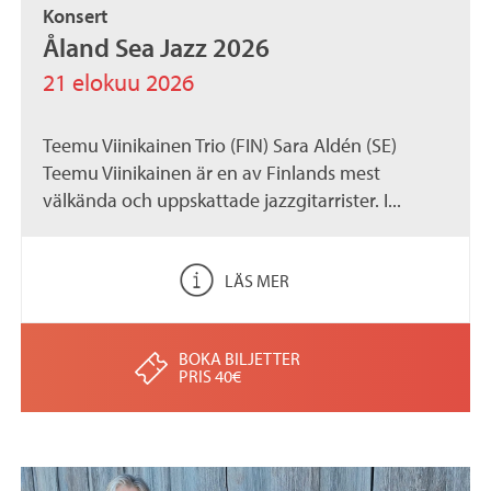
Konsert
.
Åland Sea Jazz 2026
a
21 elokuu 2026
x
Teemu Viinikainen Trio (FIN) Sara Aldén (SE)
Teemu Viinikainen är en av Finlands mest
välkända och uppskattade jazzgitarrister. I...
LÄS MER
BOKA BILJETTER
PRIS 40€