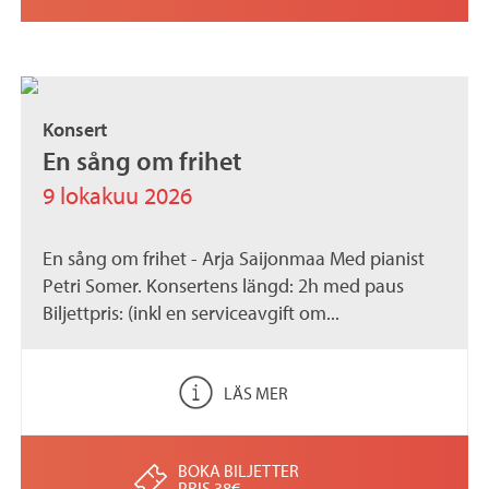
Konsert
En sång om frihet
9 lokakuu 2026
En sång om frihet - Arja Saijonmaa Med pianist
Petri Somer. Konsertens längd: 2h med paus
Biljettpris: (inkl en serviceavgift om...
LÄS MER
BOKA BILJETTER
PRIS 38€