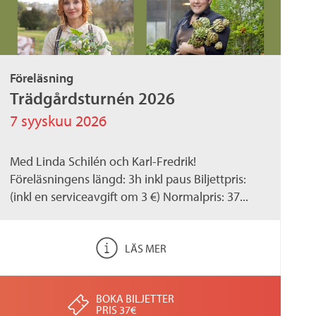
Föreläsning
Trädgårdsturnén 2026
7 syyskuu 2026
Med Linda Schilén och Karl-Fredrik!
Föreläsningens längd: 3h inkl paus Biljettpris:
(inkl en serviceavgift om 3 €) Normalpris: 37...
LÄS MER
BOKA BILJETTER
PRIS 37€