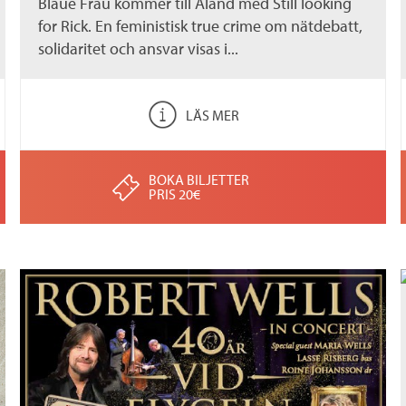
Blaue Frau kommer till Åland med Still looking
for Rick. En feministisk true crime om nätdebatt,
solidaritet och ansvar visas i...
LÄS MER
BOKA BILJETTER
PRIS 20€