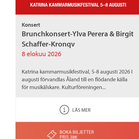
a
Konsert
n
Brunchkonsert-Ylva Perera & Birgit
Schaffer-Kronqv
d
8 elokuu 2026
i
Katrina kammarmusikfestival, 5-8 augusti 2026 I
augusti förvandlas Åland till en flödande källa
c
för musikälskare. Kulturföreningen...
a
LÄS MER
.
BOKA BILJETTER
PRIS 38€