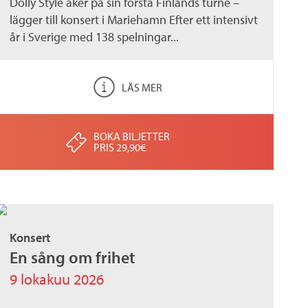
Dolly Style åker på sin första Finlands turné –
lägger till konsert i Mariehamn Efter ett intensivt
år i Sverige med 138 spelningar...
LÄS MER
BOKA BILJETTER
PRIS 29,90€
Konsert
En sång om frihet
9 lokakuu 2026