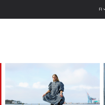
FI
Hyppää
pääsisältöön