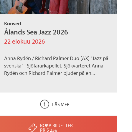
Konsert
Ålands Sea Jazz 2026
22 elokuu 2026
Anna Rydén / Richard Palmer Duo (AX) "Jazz på
svenska" i Sjöfararkapellet, Sjökvarteret Anna
Rydén och Richard Palmer bjuder på en...
LÄS MER
BOKA BILJETTER
PRIS 23€