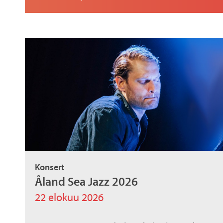
a
x
Konsert
Åland Sea Jazz 2026
22 elokuu 2026