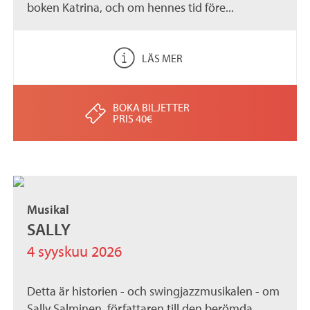
boken Katrina, och om hennes tid före...
LÄS MER
BOKA BILJETTER
PRIS 40€
Musikal
SALLY
4 syyskuu 2026
Detta är historien - och swingjazzmusikalen - om
Sally Salminen, författaren till den berömda