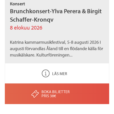
Konsert
.
Brunchkonsert-Ylva Perera & Birgit
a
Schaffer-Kronqv
x
8 elokuu 2026
Katrina kammarmusikfestival, 5-8 augusti 2026 I
augusti förvandlas Åland till en flödande källa för
musikälskare. Kulturföreningen...
LÄS MER
BOKA BILJETTER
PRIS 38€