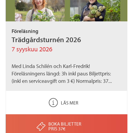
Föreläsning
Trädgårdsturnén 2026
7 syyskuu 2026
Med Linda Schilén och Karl-Fredrik!
Föreläsningens längd: 3h inkl paus Biljettpris:
(inkl en serviceavgift om 3 €) Normalpris: 37...
LÄS MER
BOKA BILJETTER
PRIS 37€