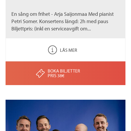
En sång om frihet - Arja Saijonmaa Med pianist
Petri Somer. Konsertens längd: 2h med paus
Biljettpris: (inkl en serviceavgift om...
LÄS MER
BOKA BILJETTER
PRIS 38€