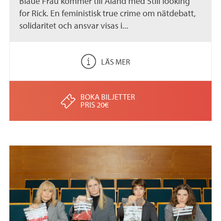
Blaue Frau kommer till Åland med Still looking
for Rick. En feministisk true crime om nätdebatt,
solidaritet och ansvar visas i...
LÄS MER
BOKA BILJETTER
PRIS 20€